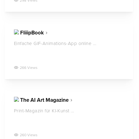
298 Views
FliiipBook
Einfache GIF-Animations-App online ...
266 Views
The AI Art Magazine
Print-Magazin für KI-Kunst ...
260 Views