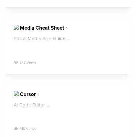
Media Cheat Sheet
Social Media Size Guide ...
242 Views
Cursor
AI Code Editor ...
310 Views