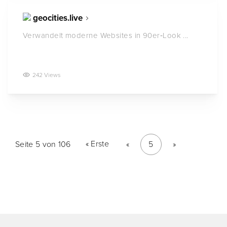
geocities.live
Verwandelt moderne Websites in 90er‑Look ...
242 Views
« Erste
Seite 5 von 106
«
5
»