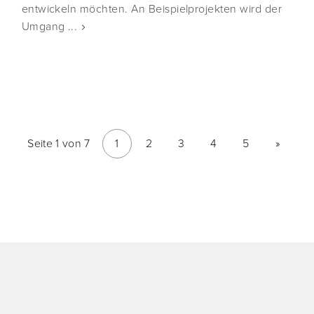
entwickeln möchten. An Beispielprojekten wird der
Umgang ...
Seite 1 von 7
1
2
3
4
5
»