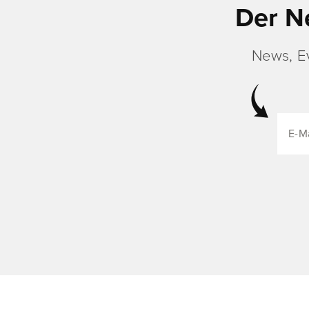
Der N
News, E