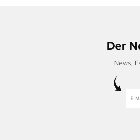
Der N
News, E