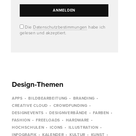
Die
Datenschutzbestimmungen
habe ich
gelesen und akzeptiert.
Design-Themen
APPS
BILDBEARBEITUNG
BRANDING
CREATIVE CLOUD
CROWDFUNDING
DESIGNEVENTS
DESIGNVERBÄNDE
FARBEN
FASHION
FREELOADS
HARDWARE
HOCHSCHULEN
ICONS
ILLUSTRATION
INFOGRAFIK
KALENDER
KULTUR
KUNST