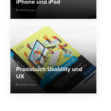
iPhone und iPad
6031 Views
Praxisbuch Usability und
UX
5047 Views