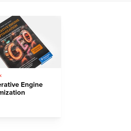
K
rative Engine
mization