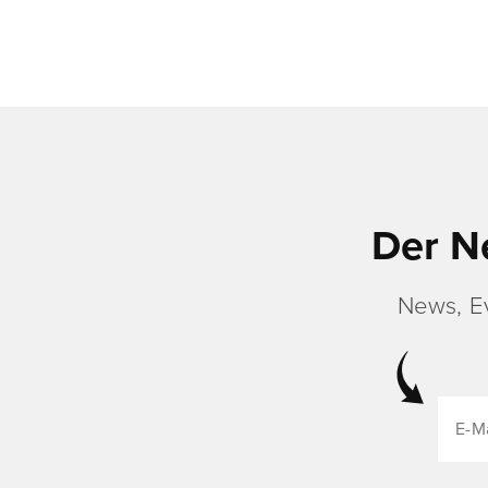
Der N
News, E