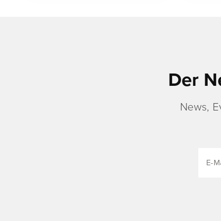
Der N
News, E