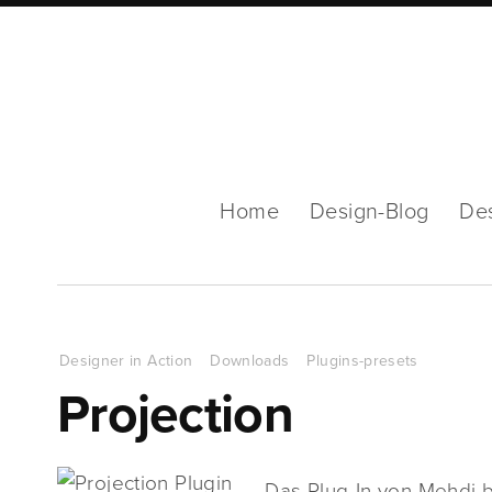
Home
Design-Blog
De
Designer in Action
Downloads
Plugins-presets
Projection
Das Plug-In von Mehdi b