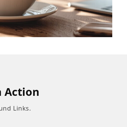
n Action
und Links.