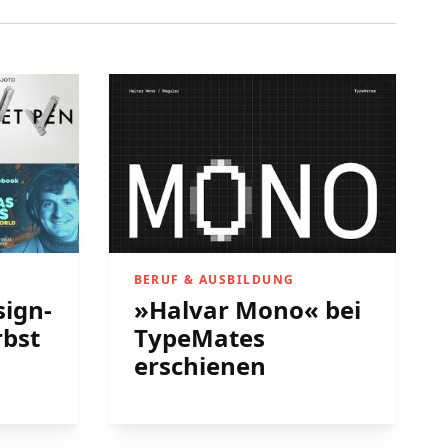
BERUF & AUSBILDUNG
sign-
»Halvar Mono« bei
rbst
TypeMates
erschienen