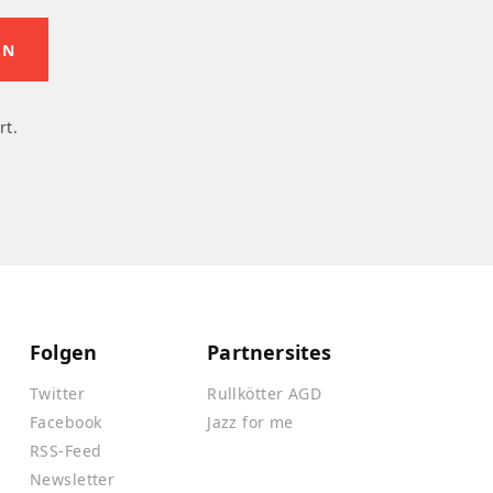
rt.
Folgen
Partnersites
Twitter
Rullkötter AGD
Facebook
Jazz for me
RSS-Feed
Newsletter