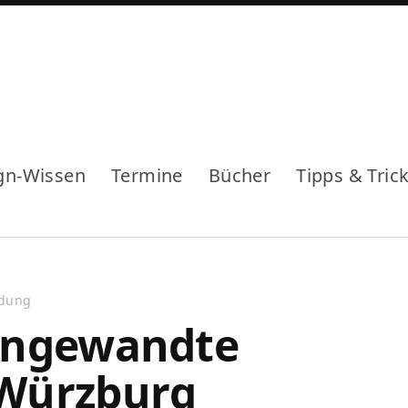
gn-Wissen
Termine
Bücher
Tipps & Tric
ldung
angewandte
 Würzburg