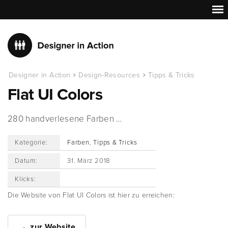
Designer in Action
Design-Resources
Tipps & Tricks
Flat UI Colors
280 handverlesene Farben …
Kategorie:
Farben
,
Tipps & Tricks
Datum:
31. März 2018
Klicks:
Die Website von Flat UI Colors ist hier zu erreichen:
zur Website