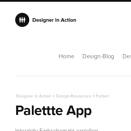
Home
Design-Blog
De
Designer in Action
Design-Resources
Farben
Palettte App
Interaktiv Farbschemata erstellen …