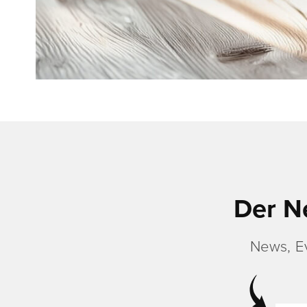
Der N
News, E