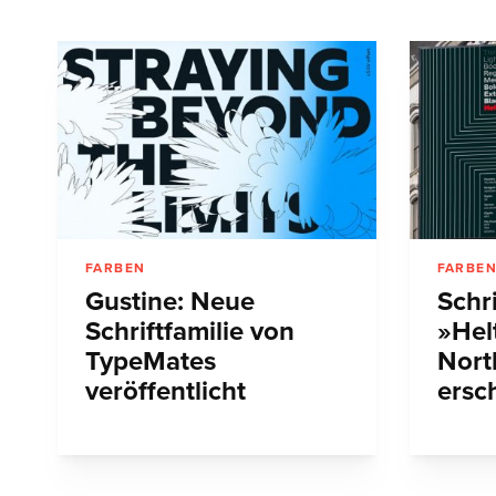
FARBEN
FARBE
Gustine: Neue
Schri
Schriftfamilie von
»Hel
TypeMates
Nort
veröffentlicht
ersc