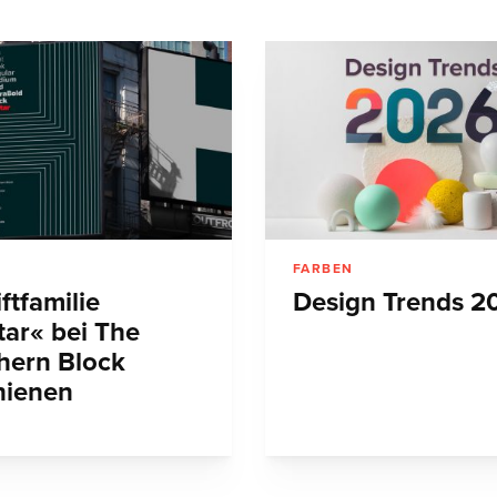
N
FARBEN
ftfamilie
Design Trends 2
tar« bei The
hern Block
hienen