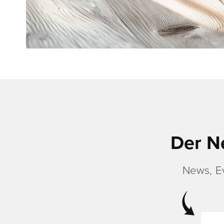
Der N
News, E