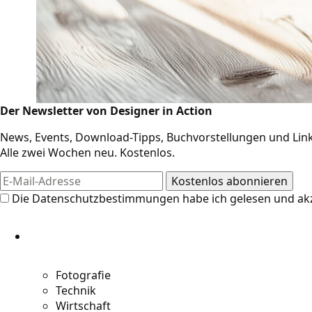
Der Newsletter von Designer in Action
News, Events, Download-Tipps, Buchvorstellungen und Link
Alle zwei Wochen neu. Kostenlos.
Design-Res
Die
Datenschutzbestimmungen
habe ich gelesen und akz
Die Resources auf Designer in Action
weitere Links für Kreative. Jetzt an di
Designer und Kreative entdecken!
Fotografie
Technik
Wirtschaft