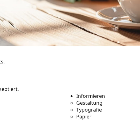
s.
sourcen
eptiert.
Informieren
 enthalten noch
Gestaltung
e 1.000 Verweise für
Typografie
Papier