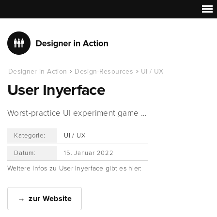
Designer in Action
Design-Resources
UI / UX
User Inyerface
Worst-practice UI experiment game …
Kategorie:
UI / UX
Datum:
15. Januar 2022
Weitere Infos zu User Inyerface gibt es hier:
zur Website