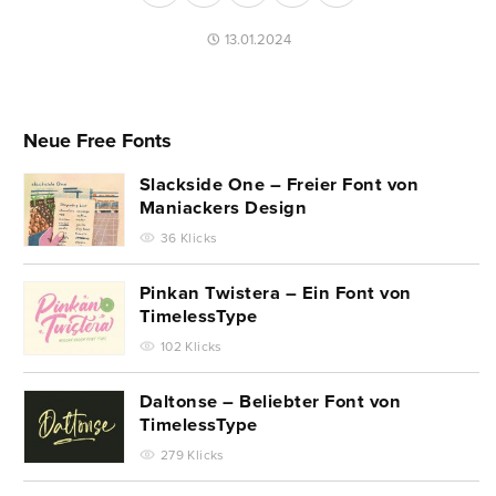
13.01.2024
Neue Free Fonts
Slackside One – Freier Font von
Maniackers Design
36 Klicks
Pinkan Twistera – Ein Font von
TimelessType
102 Klicks
Daltonse – Beliebter Font von
TimelessType
279 Klicks