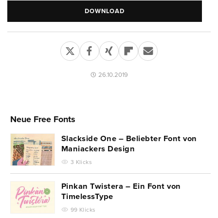
DOWNLOAD
26.10.2019
Neue Free Fonts
Slackside One – Beliebter Font von
Maniackers Design
3 Klicks
Pinkan Twistera – Ein Font von
TimelessType
99 Klicks