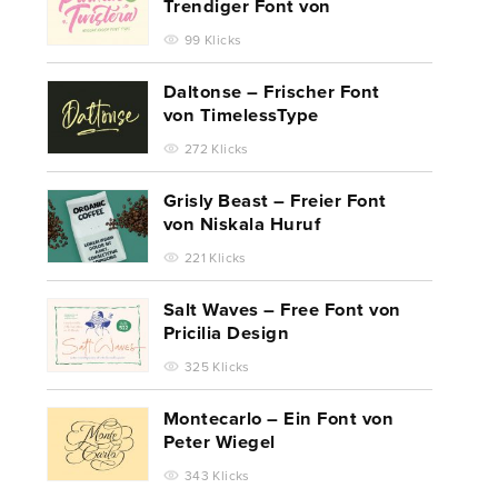
Trendiger Font von
TimelessType
99 Klicks
Daltonse – Frischer Font
von TimelessType
272 Klicks
Grisly Beast – Freier Font
von Niskala Huruf
221 Klicks
Salt Waves – Free Font von
Pricilia Design
325 Klicks
Montecarlo – Ein Font von
Peter Wiegel
343 Klicks