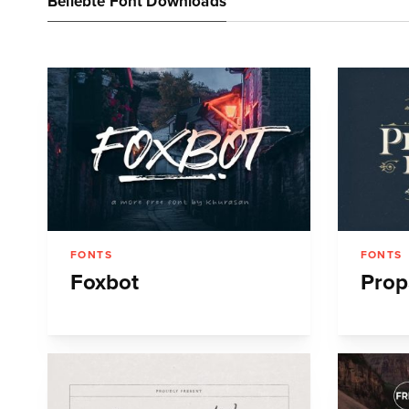
Beliebte Font Downloads
FONTS
FONTS
Foxbot
Prop