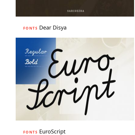
Dear Disya
FONTS
EuroScript
FONTS