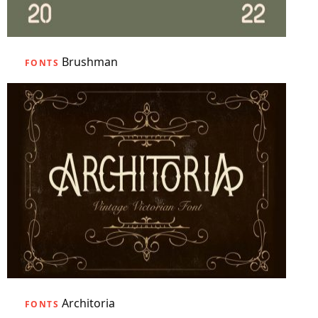
Brushman
FONTS
Architoria
FONTS