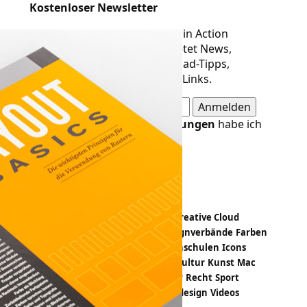
Kostenloser Newsletter
Der Newsletter von Designer in Action
erscheint alle 14 Tage und bietet News,
Meldungen, Termine, Download-Tipps,
Buchvorstellungen und neue Links.
Die
Datenschutzbestimmungen
habe ich
gelesen und akzeptiert.
Design-Themen
Apps
Bildbearbeitung
Branding
Creative Cloud
Crowdfunding
Designevents
Designverbände
Farben
Fashion
Freeloads
Hardware
Hochschulen
Icons
Illustration
Infografik
Kalender
Kultur
Kunst
Mac
Magazin
Papiermuster
PDF
Poster
Recht
Sport
Statistiken
Trends
Tutorials
Typedesign
Videos