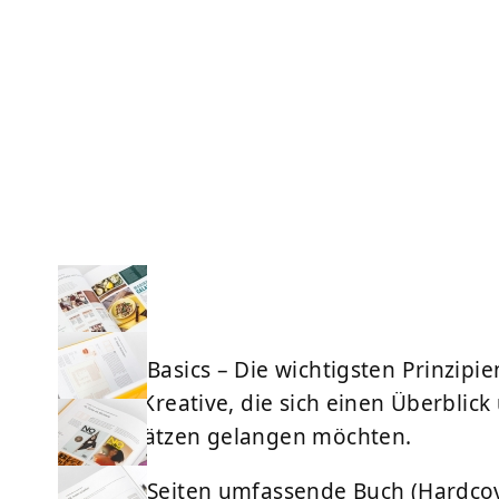
»Layout Basics – Die wichtigsten Prinzipi
sich für Kreative, die sich einen Überbli
und Ansätzen gelangen möchten.
Das 208 Seiten umfassende Buch (Hardcove