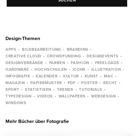
SUCHEN
Design-Themen
APPS
BILDBEARBEITUNG
BRANDING
CREATIVE CLOUD
CROWDFUNDING
DESIGNEVENTS
DESIGNVERBÄNDE
FARBEN
FASHION
FREELOADS
HARDWARE
HOCHSCHULEN
ICONS
ILLUSTRATION
INFOGRAFIK
KALENDER
KULTUR
KUNST
MAC
MAGAZIN
PAPIERMUSTER
PDF
POSTER
RECHT
SPORT
STATISTIKEN
TRENDS
TUTORIALS
TYPEDESIGN
VIDEOS
WALLPAPERS
WEBDESIGN
WINDOWS
Mehr Bücher über Fotografie