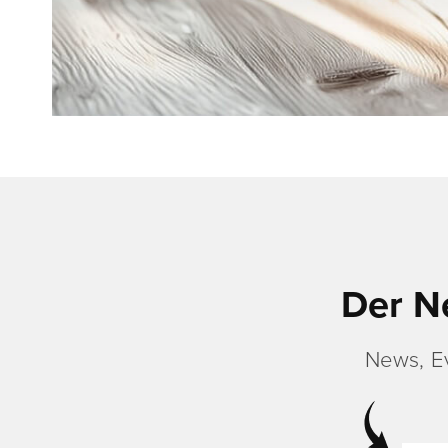
Der N
News, E