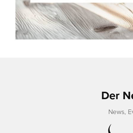
Der N
News, E