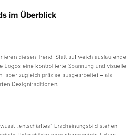
s im Überblick
nieren diesen Trend. Statt auf weich auslaufende
ie Logos eine kontrollierte Spannung und visuelle
h, aber zugleich präzise ausgearbeitet – als
rten Designtraditionen.
usst „entschärftes“ Erscheinungsbild stehen
efräste Holzschilder oder abgerundete Ecken