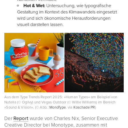
Hot & Wet:
Untersuchung, wie typografische
Gestaltung im Kontext des Klimawandels eingesetzt
wird und sich ökonomische Herausforderungen
visuell darstellen lassen.
Aus dem Type Trends Report 2025: »Human Types« am Beispiel von
Nutella (© Ogilvy) und Vegas Outdoor (© Willie Williams) im Bereich
»Sound & Vision«. (© Abb.:
MonoType
, via
Koschade PR
)
Der
Report
wurde von Charles Nix, Senior Executive
Creative Director bei Monotype, zusammen mit