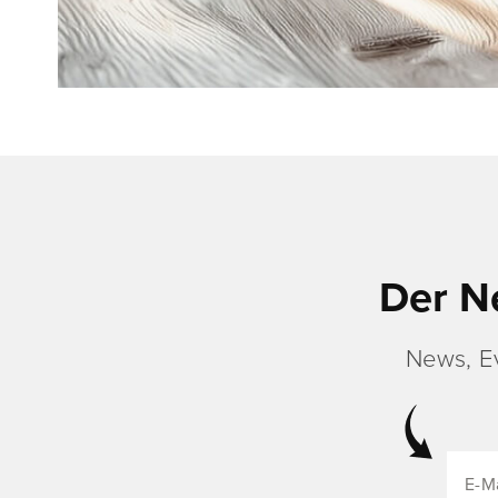
Der N
News, E