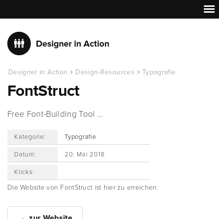
Designer in Action
Design-Resources
Typografie
FontStruct
Free Font-Building Tool …
Kategorie:
Typografie
Datum:
20. Mai 2018
Klicks:
Die Website von FontStruct ist hier zu erreichen:
zur Website