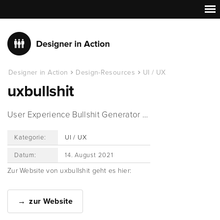
Designer in Action
Design-Resources
UI / UX
uxbullshit
User Experience Bullshit Generator …
Kategorie:
UI / UX
Datum:
14. August 2021
Zur Website von uxbullshit geht es hier:
zur Website