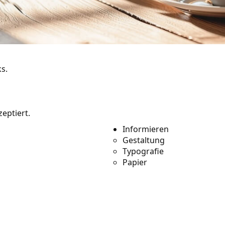
s.
sourcen
eptiert.
 enthalten noch
Informieren
Gestaltung
e 1.000 Verweise für
Typografie
Papier