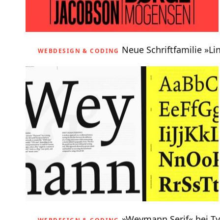
Neue Schriftfamilie »Li
WEBDESIGN & CODING
»Weymann Serif« bei T