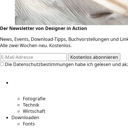
Der Newsletter von Designer in Action
News, Events, Download-Tipps, Buchvorstellungen und Link
Alle zwei Wochen neu. Kostenlos.
Design-Res
Die
Datenschutzbestimmungen
habe ich gelesen und akz
Die Resources auf Designer in Action
weitere Links für Kreative. Jetzt an di
Designer und Kreative entdecken!
Fotografie
Technik
Wirtschaft
Downloaden
Fonts