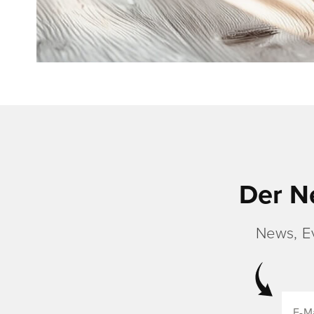
Der N
News, E