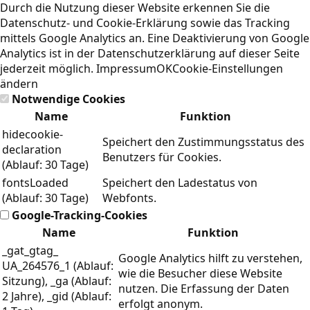
Durch die Nutzung dieser Website erkennen Sie die
Datenschutz- und Cookie-Erklärung
sowie das Tracking
mittels Google Analytics an. Eine Deaktivierung von Google
Analytics ist in der Datenschutzerklärung auf dieser Seite
jederzeit möglich.
Impressum
OK
Cookie-Einstellungen
ändern
Notwendige Cookies
Name
Funktion
hidecookie-
Speichert den Zustimmungsstatus des
declaration
Benutzers für Cookies.
(Ablauf: 30 Tage)
fontsLoaded
Speichert den Ladestatus von
(Ablauf: 30 Tage)
Webfonts.
Google-Tracking-Cookies
Name
Funktion
_gat_gtag_
Google Analytics hilft zu verstehen,
UA_264576_1 (Ablauf:
wie die Besucher diese Website
Sitzung), _ga (Ablauf:
nutzen. Die Erfassung der Daten
2 Jahre), _gid (Ablauf:
erfolgt anonym.