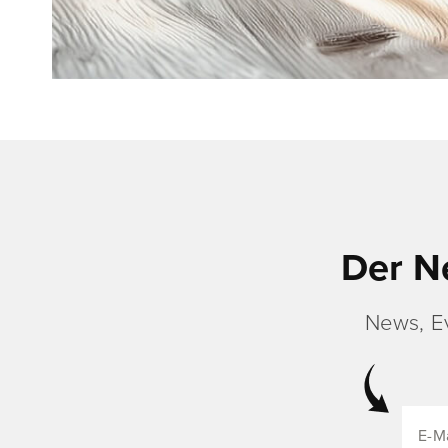
Der N
News, E