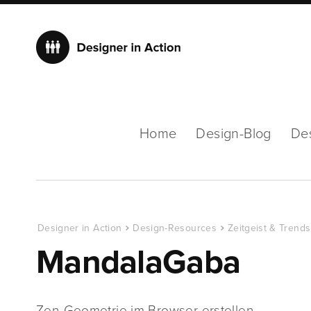
Home
Design-Blog
De
Designer in Action
Design-Resources
Zeitgeist & Trends
MandalaGaba
Zen-Geometrie im Browser erstellen …