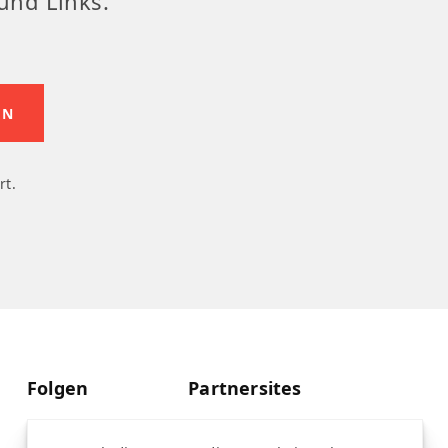
und Links.
rt.
Folgen
Partnersites
Twitter
Rullkötter AGD