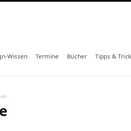
gn-Wissen
Termine
Bücher
Tipps & Tric
ends
fe