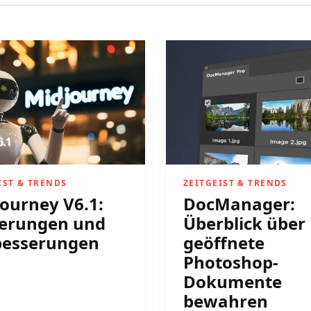
IST & TRENDS
ZEITGEIST & TRENDS
ourney V6.1:
DocManager:
erungen und
Überblick über
besserungen
geöffnete
Photoshop-
Dokumente
bewahren