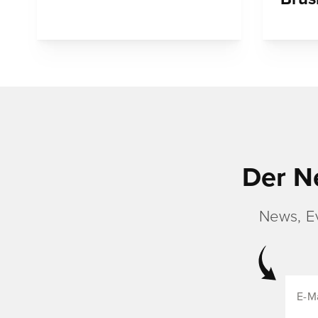
Der N
News, E