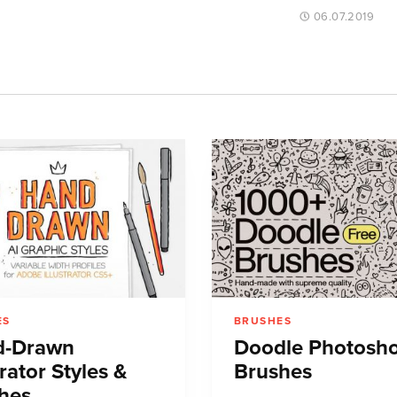
06.07.2019
ES
BRUSHES
d-Drawn
Doodle Photosh
trator Styles &
Brushes
hes