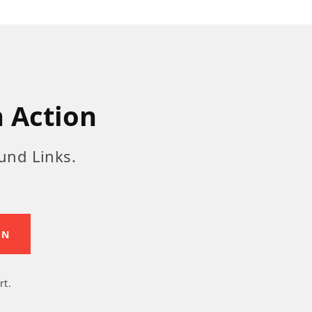
n Action
und Links.
rt.