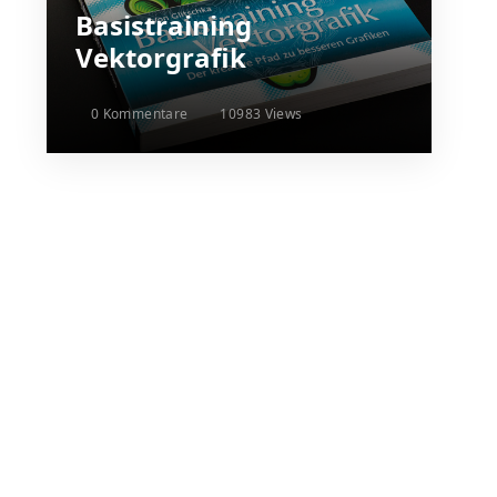
Basistraining
Vektorgrafik
0 Kommentare
10983 Views