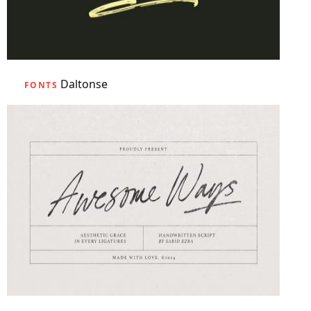
Daltonse
FONTS