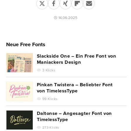
14.06.2025
Neue Free Fonts
Slackside One – Ein Free Font von
Maniackers Design
3 Klicks
Pinkan Twistera – Beliebter Font
von TimelessType
99 Klicks
Daltonse – Angesagter Font von
TimelessType
273 Klicks