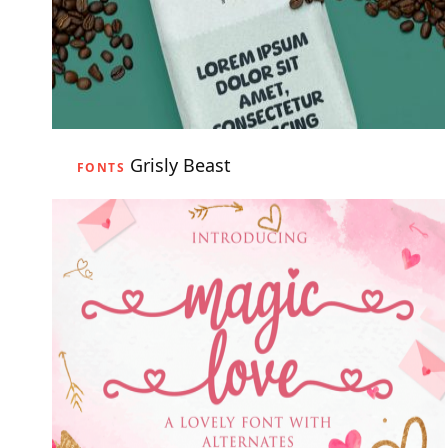
Grisly Beast
FONTS