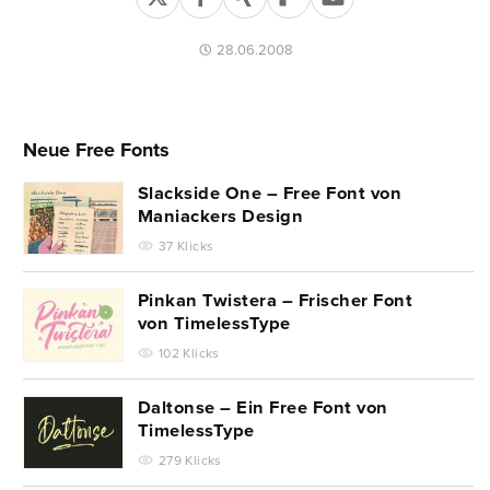
28.06.2008
Neue Free Fonts
Slackside One – Free Font von
Maniackers Design
37 Klicks
Pinkan Twistera – Frischer Font
von TimelessType
102 Klicks
Daltonse – Ein Free Font von
TimelessType
279 Klicks