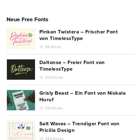
Neue Free Fonts
Pinkan Twistera – Frischer Font
von TimelessType
99 Klicks
Daltonse – Freier Font von
TimelessType
272 Klicks
Grisly Beast – Ein Font von Niskala
Huruf
221 Klicks
Salt Waves – Trendiger Font von
Pricilia Design
326 Klicks