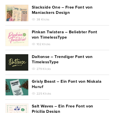
Slackside One – Free Font von
Maniackers Design
38 Klicks
Pinkan Twistera – Beliebter Font
von TimelessType
102 Klicks
Daltonse – Trendiger Font von
TimelessType
279 Klicks
Grisly Beast – Ein Font von Niskala
Huruf
225 Klicks
Salt Waves – Ein Free Font von
Pricilia Design