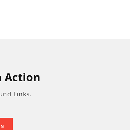
n Action
und Links.