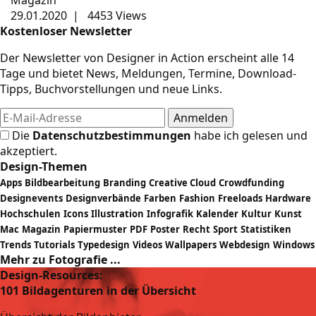
Magazin
29.01.2020
|
4453 Views
Kostenloser Newsletter
Der Newsletter von Designer in Action erscheint alle 14
Tage und bietet News, Meldungen, Termine, Download-
Tipps, Buchvorstellungen und neue Links.
Die
Datenschutzbestimmungen
habe ich gelesen und
akzeptiert.
Design-Themen
Apps
Bildbearbeitung
Branding
Creative Cloud
Crowdfunding
Designevents
Designverbände
Farben
Fashion
Freeloads
Hardware
Hochschulen
Icons
Illustration
Infografik
Kalender
Kultur
Kunst
Mac
Magazin
Papiermuster
PDF
Poster
Recht
Sport
Statistiken
Trends
Tutorials
Typedesign
Videos
Wallpapers
Webdesign
Windows
Mehr zu Fotografie ...
Design-Resources:
101 Bildagenturen in der Übersicht