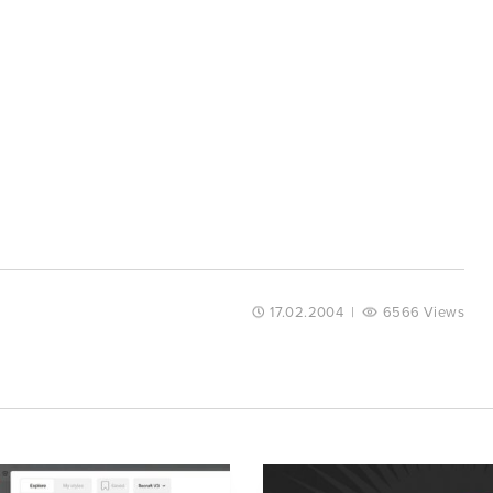
17.02.2004
|
6566 Views