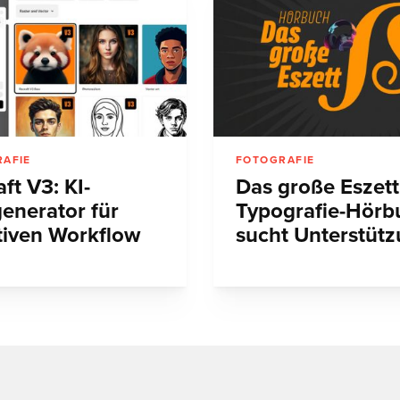
AFIE
FOTOGRAFIE
ft V3: KI-
Das große Eszett
generator für
Typografie-Hörb
tiven Workflow
sucht Unterstüt