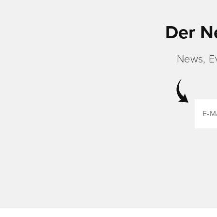
Der N
News, E