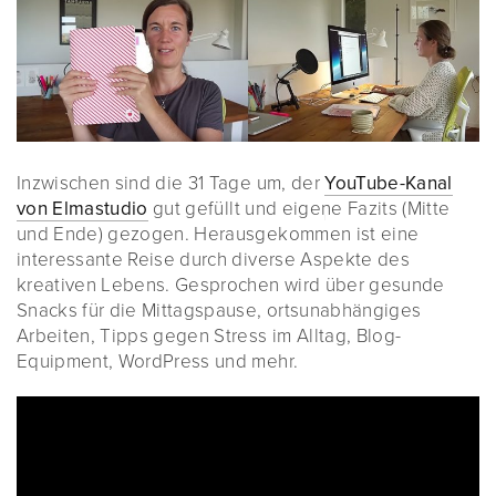
Inzwischen sind die 31 Tage um, der
YouTube-Kanal
von Elmastudio
gut gefüllt und eigene Fazits (Mitte
und Ende) gezogen. Herausgekommen ist eine
interessante Reise durch diverse Aspekte des
kreativen Lebens. Gesprochen wird über gesunde
Snacks für die Mittagspause, ortsunabhängiges
Arbeiten, Tipps gegen Stress im Alltag, Blog-
Equipment, WordPress und mehr.