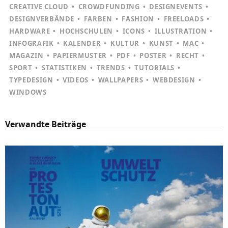
CREATIVE CLOUD
CROWDFUNDING
DESIGNEVENTS
DESIGNVERBÄNDE
FARBEN
FASHION
FREELOADS
HARDWARE
HOCHSCHULEN
ICONS
ILLUSTRATION
INFOGRAFIK
KALENDER
KULTUR
KUNST
MAC
MAGAZIN
PAPIERMUSTER
PDF
POSTER
RECHT
SPORT
STATISTIKEN
TRENDS
TUTORIALS
TYPEDESIGN
VIDEOS
WALLPAPERS
WEBDESIGN
WINDOWS
Verwandte Beiträge