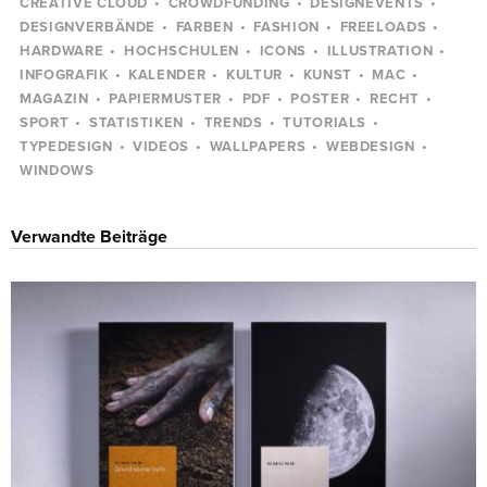
CREATIVE CLOUD
CROWDFUNDING
DESIGNEVENTS
DESIGNVERBÄNDE
FARBEN
FASHION
FREELOADS
HARDWARE
HOCHSCHULEN
ICONS
ILLUSTRATION
INFOGRAFIK
KALENDER
KULTUR
KUNST
MAC
MAGAZIN
PAPIERMUSTER
PDF
POSTER
RECHT
SPORT
STATISTIKEN
TRENDS
TUTORIALS
TYPEDESIGN
VIDEOS
WALLPAPERS
WEBDESIGN
WINDOWS
Verwandte Beiträge