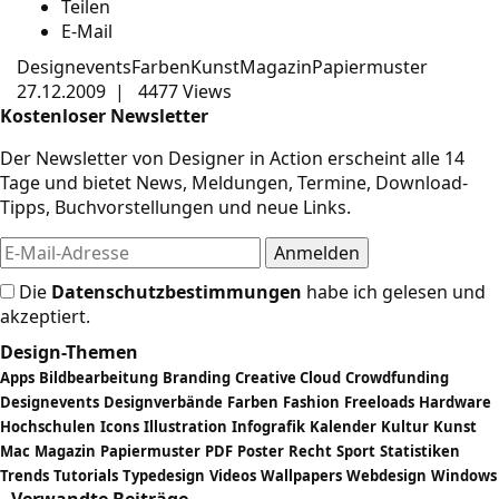
Teilen
E-Mail
Designevents
Farben
Kunst
Magazin
Papiermuster
27.12.2009
|
4477 Views
Kostenloser Newsletter
Der Newsletter von Designer in Action erscheint alle 14
Tage und bietet News, Meldungen, Termine, Download-
Tipps, Buchvorstellungen und neue Links.
Die
Datenschutzbestimmungen
habe ich gelesen und
akzeptiert.
Design-Themen
Apps
Bildbearbeitung
Branding
Creative Cloud
Crowdfunding
Designevents
Designverbände
Farben
Fashion
Freeloads
Hardware
Hochschulen
Icons
Illustration
Infografik
Kalender
Kultur
Kunst
Mac
Magazin
Papiermuster
PDF
Poster
Recht
Sport
Statistiken
Trends
Tutorials
Typedesign
Videos
Wallpapers
Webdesign
Windows