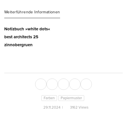
Weiterführende Informationen
Notizbuch »white dots«
best architects 25
zinnobergruen
Farben
Papiermuster
29.11.2024
|
3162 Views