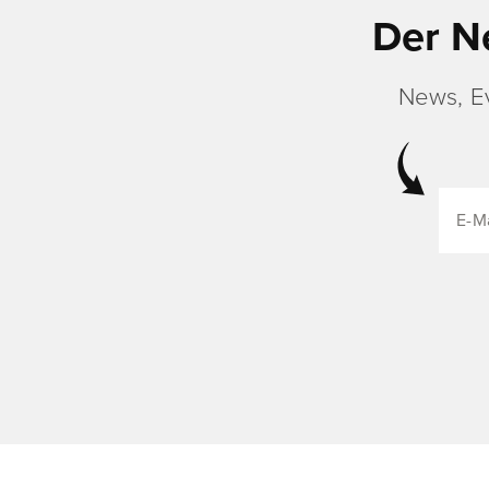
Der N
News, E