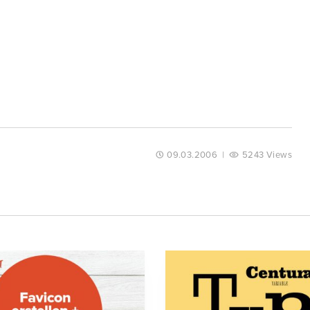
09.03.2006
|
5243 Views