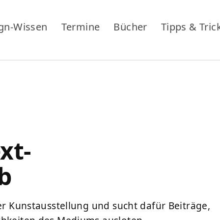
gn-Wissen
Termine
Bücher
Tipps & Tric
xt-
b
ner Kunstausstellung und sucht dafür Beiträge,