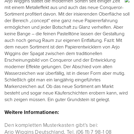
Arjo Wiggins stattet die modernen Sorten seit einiger Zeit
mit einem Metalleffekt aus und auch das neue Conqueror-
Sortiment profitiert davon. Mit der irisierenden Oberfläche soll
der Bereich „concept“ eine ganz neue Papiererfahrung
ermöglichen und jeder Botschaft zu Glanz verhelfen. Aber
keine Bange – die feinen Pastelltöne lassen der Gestaltung
auch noch genug Raum zur eigenen Entfaltung. Fazit: Mit
dem neuen Sortiment ist den Papierentwicklern von Arjo
Wiggins der Spagat zwischen dem traditionellen
Erscheinungsbild von Conqueror und der Entwicklung
moderner Effekte gelungen. Der Abschied vom alten
Wasserzeichen war überfällig, ist in dieser Form aber mutig.
Schließlich gibt man ein langjährig eingeführtes
Markenzeichen auf. Ob das neue Sortiment am Markt
besteht und sogar neue Käuferschichten erobern kann, wird
sich zeigen müssen. Ein guter Grundstein ist gelegt.
Weitere Informationen:
Den kompletten Musterkasten gibt’s bei:
Arjo Wiggins Deutschland, Tel. (06 11) 7 98-1 08