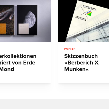
PAPIER
erkollektionen
Skizzenbuch
riert von Erde
»Berberich X
 Mond
Munken«