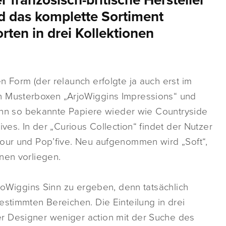
französisch-britische Hersteller
d das komplette Sortiment
ten in drei Kollektionen
n Form (der relaunch erfolgte ja auch erst im
n Musterboxen „ArjoWiggins Impressions“ und
 dann so bekannte Papiere wieder wie Countryside
ves. In der „Curious Collection“ findet der Nutzer
lour und Pop’five. Neu aufgenommen wird „Soft“,
nen vorliegen.
rjoWiggins Sinn zu ergeben, denn tatsächlich
estimmten Bereichen. Die Einteilung in drei
r Designer weniger action mit der Suche des