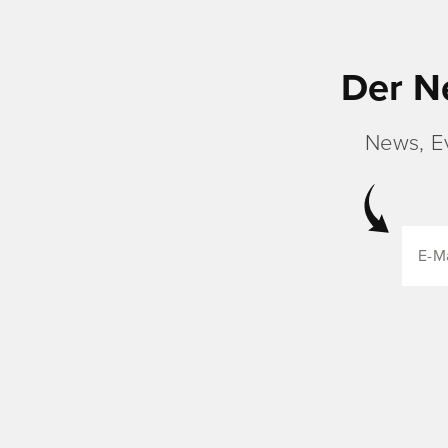
Der N
News, E